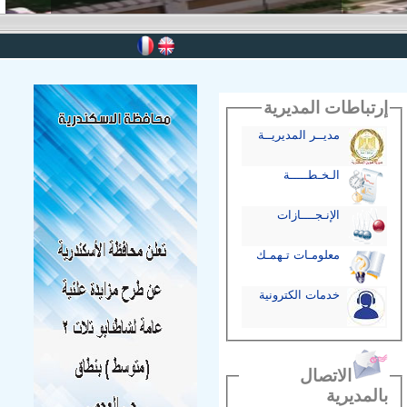
إرتباطات المديرية
مديــر المديريــة
الـخـطـــــة
الإنـجــــازات
معلومـات تـهمـك
خدمات الكترونية
الاتصال
بالمديرية