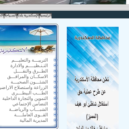
الرئيسية
الإسكندرية بلدنا
السـياحة
الا
التربيـــة والتعليـــم
التـنـظيــــم والادارة
الطــرق والنقــــل
الاسكــان والمرافـــق
الشئـــون الصحيـــة
الزراعة واستصلاح الاراضى
الطـــب البيطـــرى
التموين والتجارة الداخلية
التضامن الإجتماعي
الشبـــاب والرياضــة
القــوى العاملــــة
المديرية المالية