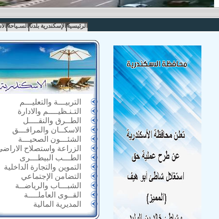
الرئيسية
الإسكندرية بلدنا
السـياحة
الا
التربيـــة والتعليـــم
التـنـظيــــم والادارة
الطــرق والنقــــل
الاسكــان والمرافـــق
الشئـــون الصحيـــة
الزراعة واستصلاح الاراضى
الطـــب البيطـــرى
التموين والتجارة الداخلية
التضامن الإجتماعي
الشبـــاب والرياضــة
القــوى العاملــــة
المديرية المالية