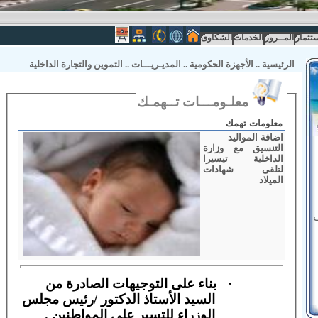
ستثمار
المــرور
الخدمات
الشكاوى
الرئيسية
..
الأجهزة الحكومية
..
المديـريـــات
..
التموين والتجارة الداخلية
معلـومـــات تــهمـك
معلومات تهمك
اضافة المواليد
التنسيق مع وزارة
الداخلية تيسيرا
لتلقى شهادات
الميلاد
·
بناء على التوجيهات الصادرة من
السيد الأستاذ الدكتور /رئيس مجلس
الوزراء
للتسير على المواطنين .