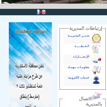
إرتباطات المديرية
مديــر المديريــة
الـخـطـــــة
الإنـجــــازات
معلومـات تـهمـك
خدمات الكترونية
الاتصال
بالمديرية