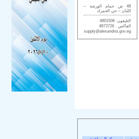
48 ش حمام الورشة –
اللبان – حي الجمرك
التليفون: 4801506
الفاكس : 4873726
supply@alexandria.gov.eg
وصية
مركز المساعدة