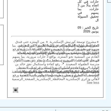
حارات في كل
اتجاه بدلًا من 3
حارات، بما
يسهم في
تحقيق السيولة
ال
تاريخ الخبر : 09
يونيو, 2026
🔹️مشروع توسعة كورنيش الإسكندرية 🔹️ من المنتزه حتى فندق
المحروسة بطول 5 كيلومترات ✅️ توسعة طريق الكورنيش من ناحية البحر لزيادة إجمالي العرض إلى 32.5 متر. ✅️ زيادة عدد الحارات المرورية إلى 5 حارات في كل اتجاه بدلًا من 3 حارات، بما
يسهم في تحقيق السيولة المرورية وتقليل التكدسات. ✅️إنشاء جزيرة وسطى بعرض مترين لتحسين تنظيم الحركة المرورية ورفع
عوامل الأمان. ✅️تنفيذ منظومة متكاملة للحماية البحرية لحماية الكورنيش والشواطئ من تأثيرات الأمواج والعوامل الجوية. ✅️ إنشاء كوبري محمد نجيب العلوي بطول 600 متر لخدمة الاتجاه
القادم من المنشية نحو المنتزه، بواقع 3 حارات مرورية، بما يسهم
في حل الاختناقات المرورية بمنطقة سيدي بشر. ✅️ تنفيذ 3 أنفاق للمشاة على امتداد المشروع، تشمل: 📍 إنشاء نفق جديد أمام
مدرسة الطفولة السعيدة. 📍 رفع كفاءة واستكمال نفق خالد بن
الوليد. 📍 رفع كفاءة واستكمال نفق إسكندر إبراهيم. ✅️ تنفيذ إشارات مرورية حديثة لتأمين عبور المشاة وتعزيز السلامة على
طول مسار المشروع. ✅️إنشاء 17 بوابة لدخول وخروج رواد الشواطئ على امتداد الكورنيش. ✅️ تنفيذ دورات مياه متكاملة وخدمات لرواد الشواطئ ضمن البوابات الجديدة. ✅️ إنشاء شبكة متكاملة لصرف مياه الأمطار في الاتجاه البحري للكورنيش. ✅️ تنفيذ أعمال الأرصفة والإنترلوك ورصف الأسفلت على كامل مسار
التوسعة. ✅️المشروع يمثل خطوة مهمة لتطوير البنية التحتية ورفع كفاءة شبكة الطرق وتحسين جودة الحياة والخدمات المقدمة
لأهالي وزائري الإسكندرية #محافظة_الإسكندرية_الصفحة_الرسمية
See less