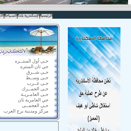
الرئيسية
الإسكندرية بلدنا
السـياحة
الا
حـى أول المنتــزه
حي ثان المنتزه
حـى شــرق
حـى وســط
حـى غــرب
حـى الجمــرك
حـى العامـريـة
حي العامرية ثان
حـى العجمــى
مركز ومدينة برج العرب