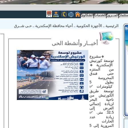
ستثمار
المــرور
الخدمات
الشكاوى
الرئيسية
..
الأجهزة الحكومية
..
أحياء محافظة الإسكندرية
..
حـى شــرق
أخبــار وأنشطة الحى
🔹️مشروع
توسعة كورنيش
الإسكندرية 🔹️
من المنتزه
حتى فندق
المحروسة
بطول 5
كيلومترات ✅️
توسعة طريق
الكورنيش من
ناحية البحر
لزيادة إجمالي
العرض إلى
32.5 متر. ✅️
زيادة عدد
الحارات
المرورية إلى 5