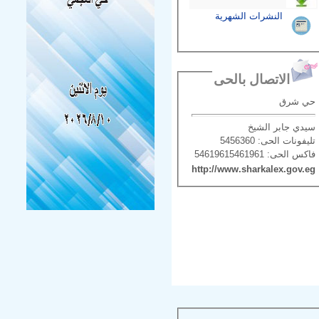
النشرات الشهرية
الاتصال بالحى
حي شرق
سيدي جابر الشيخ
تليفونات الحى: 5456360
فاكس الحى: 54619615461961
http://www.sharkalex.gov.eg