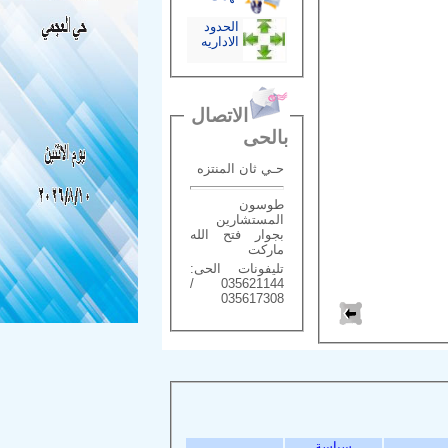
الحدود
الاداريه
الاتصال
بالحى
حـي ثان المنتزه
طوسون
المستشارين
بجوار فتح الله
ماركت
تليفونات الحى:
035621144 /
035617308
سياسة