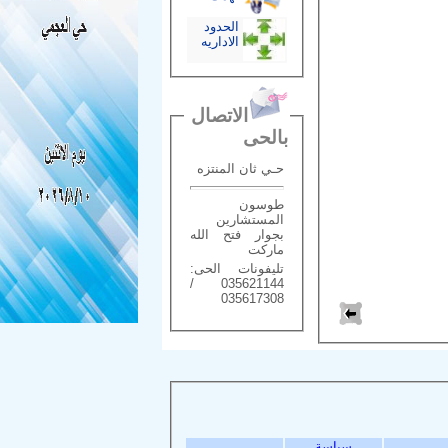
الحدود
الاداريه
الاتصال
بالحى
حـي ثان المنتزه
طوسون
المستشارين
بجوار فتح الله
ماركت
تليفونات الحى:
035621144 /
035617308
سياسة