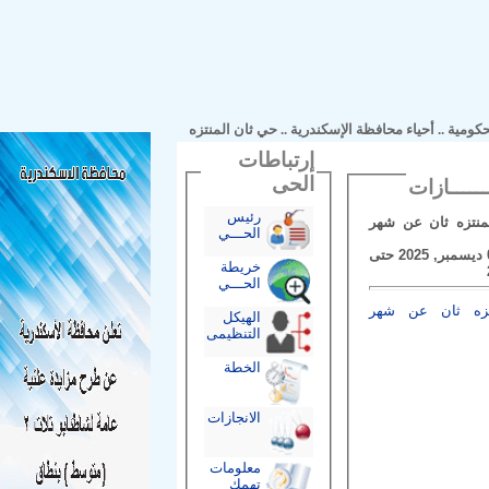
مية
..
أحياء محافظة الإسكندرية
..
حي ثان المنتزه
إرتباطات
الحى
رئيس
زه ثان عن شهر
الحـــي
فى الفترة من 01 ديسمبر, 2025 حتى
خريطة
الحـــي
 ثان عن شهر
الهيكل
التنظيمى
الخطة
الانجازات
معلومات
تهمك