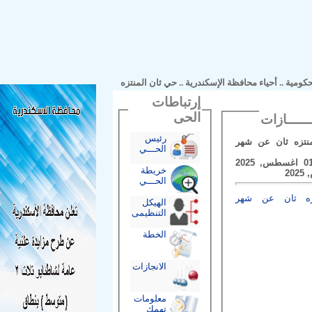
مية
..
أحياء محافظة الإسكندرية
..
حي ثان المنتزه
إرتباطات
الحى
رئيس
ه ثان عن شهر
الحـــي
فى الفترة من 01 اغسطس, 2025
خريطة
الحـــي
 ثان عن شهر
الهيكل
التنظيمى
الخطة
الانجازات
معلومات
تهمك