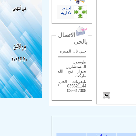
الحدود
الاداريه
الاتصال
بالحى
حـي ثان المنتزه
طوسون
المستشارين
بجوار فتح الله
ماركت
تليفونات الحى:
035621144 /
035617308
سياسة