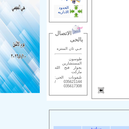
الحدود
الاداريه
الاتصال
بالحى
حـي ثان المنتزه
طوسون
المستشارين
بجوار فتح الله
ماركت
تليفونات الحى:
035621144 /
035617308
سياسة