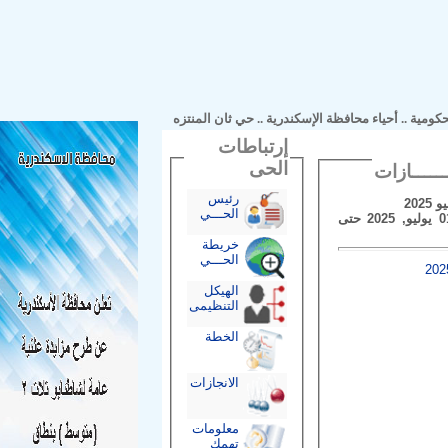
مية
..
أحياء محافظة الإسكندرية
..
حي ثان المنتزه
إرتباطات
الحى
رئيس
الحـــي
فى الفترة من 01 يوليو, 2025 حتى
خريطة
الحـــي
الهيكل
التنظيمى
الخطة
الانجازات
معلومات
تهمك