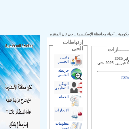
مية
..
أحياء محافظة الإسكندرية
..
حي ثان المنتزه
إرتباطات
الحى
رئيس
الحـــي
فى الفترة من 01 فبراير, 2025 حتى
خريطة
الحـــي
الهيكل
التنظيمى
الخطة
الانجازات
معلومات
تهمك