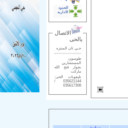
الحدود
الاداريه
الاتصال
بالحى
حـي ثان المنتزه
طوسون
المستشارين
بجوار فتح الله
ماركت
تليفونات الحى:
035621144 /
035617308
سياسة