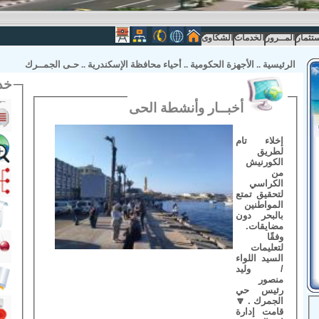
ستثمار
المــرور
الخدمات
الشكاوى
الرئيسية
..
الأجهزة الحكومية
..
أحياء محافظة الإسكندرية
..
حـى الجمــرك
خد
أخبــار وأنشطة الحى
إخلاء تام
لطريق
الكورنيش
من
الكراسي
لتحقيق تمتع
المواطنين
بالبحر دون
مضايقات.
وفقًا
لتعليمات
السيد اللواء
/ وليد
منصور
رئيس حي
الجمرك . 🔽
قامت إدارة