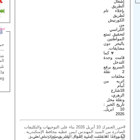
إشغال
الطريق
بإخلاء تام
لطريق
الكورنيش
من
الكراسي
لتحقيق تمتع
المواطنين
بالبحر دون
حي
مضايقات.
🔽 كما
شار
قامت وحدة
ال
التدخل
تليف
السريع برفع
2 نقلة
فاكس 
مخلفات
.eg
اتربه من
أمام
18شارع
الزهري،
ونقلة مخل
تاريخ الخبر :
10 ابريل,
2026
#حي_الجمرك 10 أبريل 2026 بناء على التوجيهات والتكليفات
الصادرة من السيد المهندس ايمن عطيه محافظ الإسكندرية .
⭕ ووفقًا لتعليمات السيد اللواء / وليد منصور رئيس حي الجمرك . 🔽 قامت إدارة إشغال الطريق بإخلاء تام لطريق