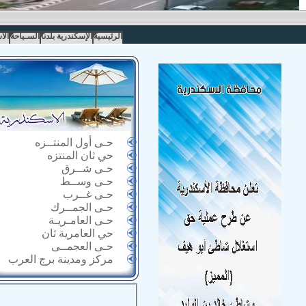
الرئيسية
الإسكندرية بلدنا
السـياحة
الا
حـى أول المنتــزه
حي ثان المنتزه
حـى شــرق
حـى وســط
حـى غــرب
حـى الجمــرك
حـى العامـريـة
حي العامرية ثان
حـى العجمــى
مركز ومدينة برج العرب