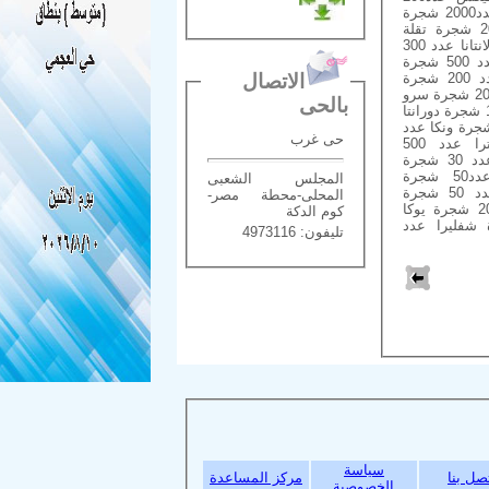
شجرة بنجامينا عدد2000 شجرة
يا عدد 2000 شجرة تقلة
عدد 500 شجرة لانتانا عدد 300
شجرة كوكانتا عدد 500 شجرة
صبار ايفوربيا عدد 200 شجرة
الاتصال
ر جاف عدد 200 شجرة سرو
بالحى
عدد 1000 شجرة دورانتا
 500 شجرة ونكا عدد
حى غرب
500 شجرة النترا عدد 500
شجرة دراسينا عدد 30 شجرة
بوتس عامود عدد50 شجرة
المجلس الشعبى
كرتون عدس عدد 50 شجرة
المحلى-محطة مصر-
ورم عدد 200 شجرة يوكا
كوم الدكة
 شفليرا عدد
تليفون: 4973116
سياسة
بنا
مركز المساعدة
الخصوصية