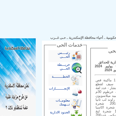
مية
..
أحياء محافظة الإسكندرية
..
حـى غــرب
خدمات الحى
رئيــــس
الحـــى
 للحدائق
خريـــطة
الحـــي
الخطـــــــــة
العدد (عدد 1 ماكينة قص
 - عدد6 سيف لقطع
دد5 منشار - عدد لفة
الإنجــــــــازات
خرطوم 80م لفة خرطوم 30م
ميلاسويون
وند لب ثانيا
معلومــات
الزراعات: عدد200 شجرة
تـــهمك
عدد120 شجرة اكاسيا
ا عدد 100 شجرة لبخ
الحدود الادارية
عدد200 شجرة فيكس عدد200