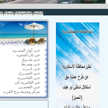
الرئيسية
الإسكندرية بلدنا
السـياحة
الا
حـى أول المنتــزه
حي ثان المنتزه
حـى شــرق
حـى وســط
حـى غــرب
حـى الجمــرك
حـى العامـريـة
حي العامرية ثان
حـى العجمــى
مركز ومدينة برج العرب