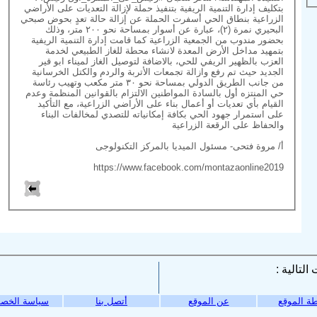
بتكليف إدارة التنمية الريفية بتنفيذ حملة لإزالة التعديات على الأراضي
الزراعية بنطاق الحي أسفرت الحملة عن إزالة حالة تعدٍ بحوض صبحي
البحيري نمرة (٢)، عبارة عن أسوار بمساحة نحو ٢٠٠ متر، وذلك
بحضور مندوب من الجمعية الزراعية كما قامت إدارة التنمية الريفية
بتمهيد مداخل الأرض المعدة لانشاء محطة للغاز الطبيعي لخدمة
العزب بالظهير الريفي للحي، بالاضافة لتوصيل الغاز لميناء ابو قير
الجديد حيث تم رفع وازالة تجمعات الأتربة والردم والكتل الخرسانية
من جانب الطريق الدولي بمساحة نحو ٣٠ متر مكعب وتهيب رئاسة
حي المنتزه أول بالسادة المواطنين الالتزام بالقوانين المنظمة وعدم
القيام بأي تعديات أو أعمال بناء على الأراضي الزراعية، مع التأكيد
على استمرار جهود الحي بكافة إمكانياته للتصدي لمخالفات البناء
والحفاظ على الرقعة الزراعية
أ/ مروة فتحى- مسئول الميديا بالمركز التكنولوجى
https://www.facebook.com/montazaonline2019
ة الموقع
عن الموقع
أتصل بنا
سياسة الخص