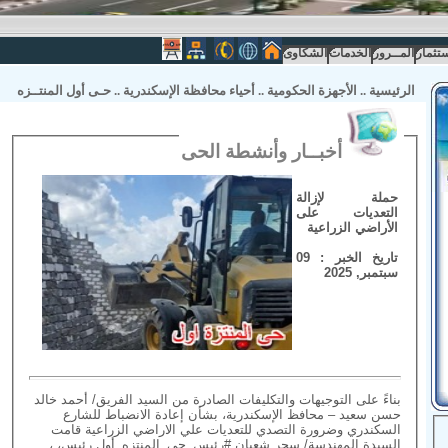
ستثمار
المــرور
الخدمات
الشكاوى
الرئيسية
..
الأجهزة الحكومية
..
أحياء محافظة الإسكندرية
..
حـى أول المنتــزه
أخبــار وأنشطة الحى
حملة لإزالة
التعديات على
الأراضي الزراعية
تاريخ الخبر : 09
سبتمبر, 2025
بناءً على التوجيهات والتكليفات الصادرة من السيد الفريق/ أحمد خالد
حسن سعيد – محافظ الإسكندرية، بشأن إعادة الانضباط للشارع
السكندري وضرورة التصدي للتعديات علي الاراضي الزراعية قامت
السيدة المهندسة/ سحر شعبان #رئيس_حى_المنتزه_أول رئيس، ،