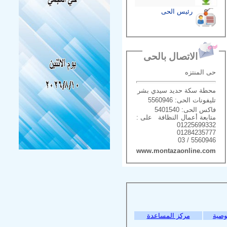
رئيس الحى
الاتصال بالحى
حى المنتزه
محطة سكة حديد سيدي بشر
تليفونات الحى: 5560946
فاكس الحى: 5401540
متابعة أعمال النظافة على :
01225699332
01284235777
5560946 / 03
www.montazaonline.com
وصية
مركز المساعدة