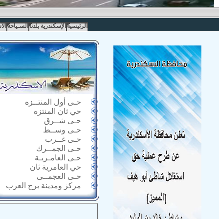
الرئيسية
الإسكندرية بلدنا
السـياحة
الا
حـى أول المنتــزه
حي ثان المنتزه
حـى شــرق
حـى وســط
حـى غــرب
حـى الجمــرك
حـى العامـريـة
حي العامرية ثان
حـى العجمــى
مركز ومدينة برج العرب