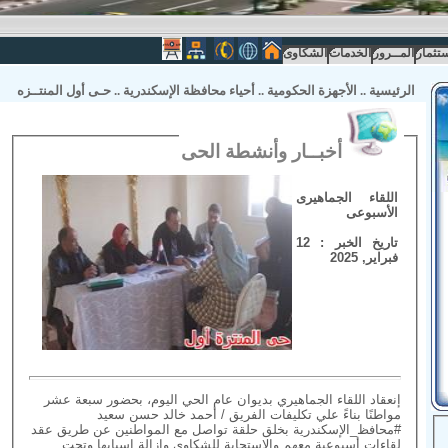
ستثمار
المــرور
الخدمات
الشكاوى
الرئيسية
..
الأجهزة الحكومية
..
أحياء محافظة الإسكندرية
..
حـى أول المنتــزه
أخبــار وأنشطة الحى
اللقاء الجماهيرى
الأسبوعى
تاريخ الخبر : 12
فبراير, 2025
إنعقاد اللقاء الجماهيري بديوان عام الحي اليوم، بحضور سبعة عشر
مواطنًا بناءً علي تكليفات الفريق / أحمد خالد حسن سعيد
#محافظ_الإسكندرية بخلق حلقة تواصل مع المواطنين عن طريق عقد
لقاءات أسبوعية معهم والإستجابة للشكاوي وإزالة اسبابها وتحت