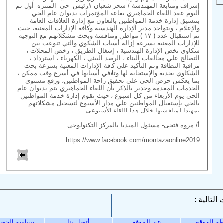
إشراف ومتابعة المهندسة / سحر شعبان #رئيس_حى_المنتزه_أول تم
اليوم عقد اللقاء الجماهيري بقاعة المؤتمرات بديوان عام الحي
بتنسيق إدارة خدمة المواطنين بالتعاون مع إدارة العلاقات العامة
والإعلام ، وبتواجد مدير الإدارة الهندسية وكافة الإدارات المعنية، حيث
تم استقبال عدد ( ١٧ ) مواطن ومناقشة وبحث مشكلاتهم مع التوجيه
للإدارات المعنية بسرعة إزالة أسباب الشكوي والتي تنوعت بين
شكاوي تخص الإدارة الهندسية ، إشغال الطريق ، رخص المحلات ،
التصالح علي مخالفات البناء ، الرصد البيئي ، الكهرباء ، استرداد ،
مراقبة النظافة وتم التأكيد علي كافة الإدارات المعنية بسرعة بحث
الشكاوي بجدية والإستجابة لها وتلافي أسبابها في أسرع وقت ممكن ،
بما يعكس حرص الحي علي تحقيق راحة المواطنين، ورفع مستوي
الخدمات المقدمة وجدير بالذكر بأن اللقاء الجماهيري يتم بديوان عام
الحي يوم الأربعاء من كل اسبوع ، حيث تقوم إدارة خدمة المواطنين
بالحي بإستقبال المواطنين علي مدار الأسبوع لتسجيل مشكلاتهم
تمهيدا لمناقشتها خلال هذا اللقاء الأسبوعى
أ/ مروة فتحى- مسئول الميديا بالمركز التكنولوجى
https://www.facebook.com/montazaonline2019
ة الموقع
عن الموقع
أتصل بنا
سياسة الخص