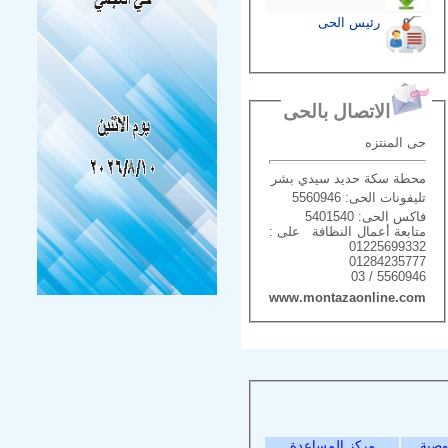
رئيس الحى
الاتصال بالحى
حى المنتزه
محطة سكة حديد سيدي بشر
تليفونات الحى: 5560946
فاكس الحى: 5401540
متابعة أعمال النظافة على :
01225699332
01284235777
5560946 / 03
www.montazaonline.com
وصية
مركز المساعدة