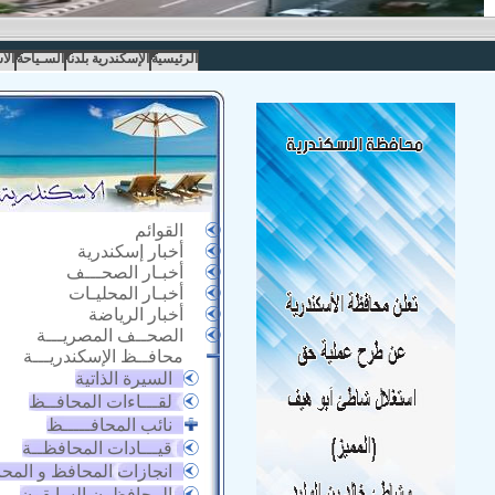
الرئيسية
الإسكندرية بلدنا
السـياحة
الا
القوائم
أخبار إسكندرية
أخبـار الصحـــف
أخبـار المحليـات
أخبار الرياضة
الصحــف المصريـــة
محافــظ الإسكندريـــة
السيرة الذاتية
لقـــاءات المحافــظ
نائب المحافـــــظ
قيـــادات المحافظــة
انجازات المحافظ و المح
المحافظون السابقون