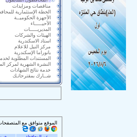
مناقصات ومزايدات
الخطة الإستثمارية للمحاف
الأجهزة الحكوميــة
الأحيـــــاء
المديريـــــات
الهيئات والشركات
استاد الاسكندرية
مركز النيل للاعلام
بانوراما الإسكندرية
المستندات المطلوبة لخدما
النشرة الشهرية لمركز ال
خدمة نتائج الشهادات
شــارك بمقترحاتـك
الموقع متوافق مع المتصفحات التالية :
عن المحافظة
خريط