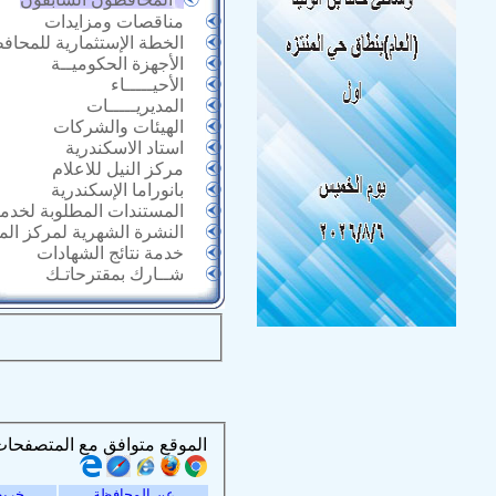
مناقصات ومزايدات
الخطة الإستثمارية للمحاف
الأجهزة الحكوميــة
الأحيـــــاء
المديريـــــات
الهيئات والشركات
استاد الاسكندرية
مركز النيل للاعلام
بانوراما الإسكندرية
المستندات المطلوبة لخدما
النشرة الشهرية لمركز ال
خدمة نتائج الشهادات
شــارك بمقترحاتـك
الموقع متوافق مع المتصفحات التالية :
عن المحافظة
خريط