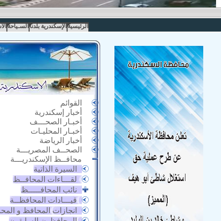
الرئيسية
الإسكندرية بلدنا
السـياحة
الا
القوائم
أخبار إسكندرية
أخبـار الصحـــف
أخبـار المحليـات
أخبار الرياضة
الصحــف المصريـــة
محافــظ الإسكندريـــة
السيرة الذاتية
لقـــاءات المحافــظ
نائب المحافـــــظ
قيـــادات المحافظــة
انجازات المحافظ و المح
المحافظون السابقون